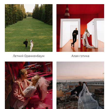
Летний Ораниенбаум
Алая готика